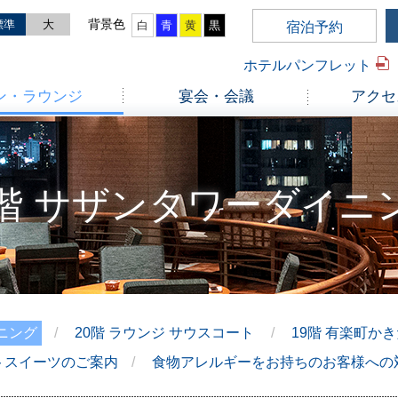
標準
大
白
青
黄
黒
宿泊予約
ホテルパンフレット
ン・ラウンジ
宴会・会議
アクセ
0階 サザンタワーダイニ
ニング
20階 ラウンジ サウスコート
19階 有楽町か
トスイーツのご案内
食物アレルギーをお持ちのお客様への