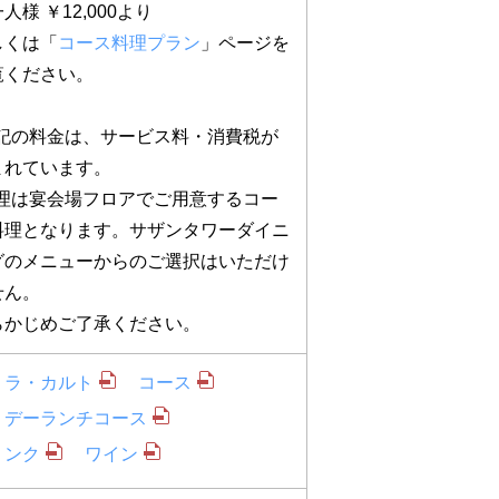
人様 ￥12,000より
しくは「
コース料理プラン
」ページを
覧ください。
上記の料金は、サービス料・消費税が
まれています。
料理は宴会場フロアでご用意するコー
料理となります。サザンタワーダイニ
グのメニューからのご選択はいただけ
せん。
らかじめご了承ください。
・ラ・カルト
コース
リデーランチコース
リンク
ワイン