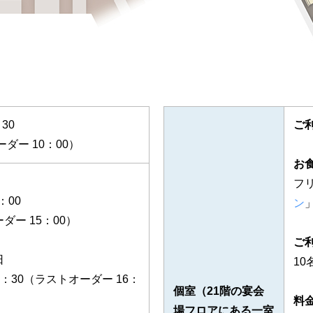
30
ご
ダー 10：00）
お
フ
：00
ン
ダー 15：00）
ご
日
1
6：30（ラストオーダー 16：
個室（21階の宴会
料
場フロアにある一室