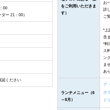
お一
をご利用いただきま
：00
詳
す）
ダー 21：00）
ご
*
含
*
ス
ン
ま
あ
確認ください
ア
ホ
ランチメニュー（6
～8月）
ド