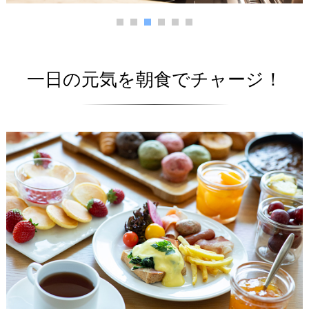
1
2
3
4
5
6
一日の元気を朝食でチャージ！