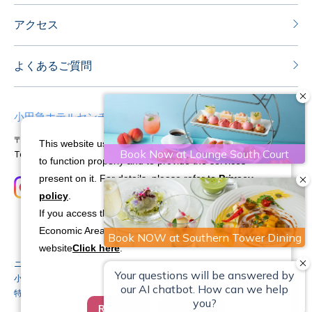
アクセス
よくあるご質問
小田急ホテルセンチュリーサザンタワー
〒151-8583 東京都渋谷区代々木2-2-1
This website uses cookies and similar technologies
Tel：03-5354-0111
Fax：03-5354-0100
to function properly and to provide the services
present on it. For details, please refer to
Privacy
policy
.
If you access this website from the European
Economic Area (EEA), please visit our bilingual
website
Click here
.
ニュースリリース
ストーリー
会社概要
採用情報
Cookie Settings
小田急ポイントカードのご案内
お取引先へのご案内
特定商取引法に基づく表記
利用規約
Reject All
Accept All