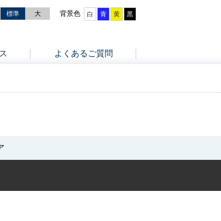
標準
大
白
青
黄
黒
ス
よくあるご質問
ア